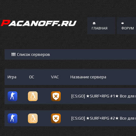
ГЛАВНАЯ
ФОРУМ
Список серверов
Игра
ОС
VAC
Название сервера
[CS:GO] ★SURF+RPG #1★ Bce для
[CS:GO] ★SURF+RPG #2★ Bce для